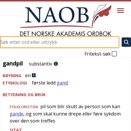
Fritekst-søk
gandpil
gandpil
substantiv
en
BØYNING
første ledd
gand
ETYMOLOGI
BETYDNING OG BRUK
pil som blir skutt av person som kan
FOLKLORISTIKK
gande
, og som skal kunne drepe eller føre sykdom
over den som treffes
SITAT