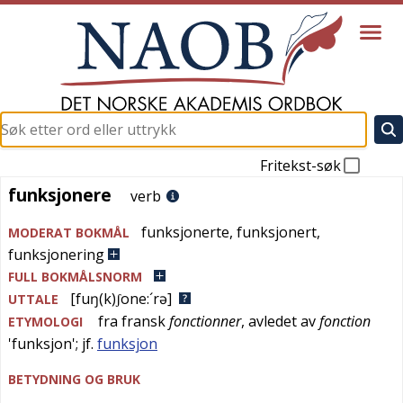
Fritekst-søk
funksjonere
funksjonere
verb
funksjonerte
,
funksjonert
,
MODERAT BOKMÅL
funksjonering
FULL BOKMÅLSNORM
[fuŋ(k)ʃone:´rə]
UTTALE
fra
fransk
fonctionner
, avledet av
fonction
ETYMOLOGI
'
funksjon
'; jf.
funksjon
BETYDNING OG BRUK