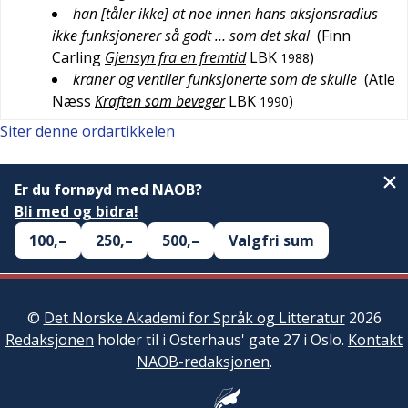
han [tåler ikke] at noe innen hans aksjonsradius
ikke funksjonerer så godt … som det skal
(
Finn
Carling
Gjensyn fra en fremtid
LBK
)
1988
kraner og ventiler funksjonerte som de skulle
(
Atle
Næss
Kraften som beveger
LBK
)
1990
Siter denne ordartikkelen
Er du fornøyd med NAOB?
Bli med og bidra!
100,–
250,–
500,–
Valgfri sum
©
Det Norske Akademi for Språk og Litteratur
2026
Redaksjonen
holder til i Osterhaus' gate 27 i Oslo.
Kontakt
NAOB-redaksjonen
.