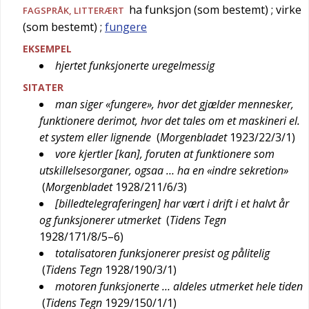
ha funksjon (som bestemt)
; virke
FAGSPRÅK
,
LITTERÆRT
(som bestemt)
;
fungere
EKSEMPEL
hjertet funksjonerte uregelmessig
SITATER
man siger «fungere», hvor det gjælder mennesker,
funktionere derimot, hvor det tales om et maskineri el.
et system eller lignende
(
Morgenbladet
1923/22/3/1
)
vore kjertler [kan], foruten at funktionere som
utskillelsesorganer, ogsaa … ha en «indre sekretion»
(
Morgenbladet
1928/211/6/3
)
[billedtelegraferingen] har vært i drift i et halvt år
og funksjonerer utmerket
(
Tidens Tegn
1928/171/8/5–6
)
totalisatoren funksjonerer presist og pålitelig
(
Tidens Tegn
1928/190/3/1
)
motoren funksjonerte … aldeles utmerket hele tiden
(
Tidens Tegn
1929/150/1/1
)