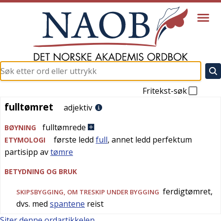
Fritekst-søk
fulltømret
fulltømret
adjektiv
fulltømrede
BØYNING
første ledd
full
, annet ledd perfektum
ETYMOLOGI
partisipp av
tømre
BETYDNING OG BRUK
ferdigtømret,
SKIPSBYGGING
, OM TRESKIP UNDER BYGGING
dvs. med
spantene
reist
Siter denne ordartikkelen