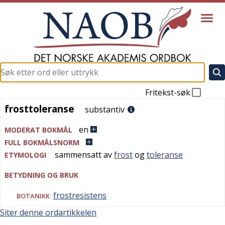
Fritekst-søk
frosttoleranse
frosttoleranse
substantiv
en
MODERAT BOKMÅL
FULL BOKMÅLSNORM
sammensatt av
frost
og
toleranse
ETYMOLOGI
BETYDNING OG BRUK
frostresistens
BOTANIKK
Siter denne ordartikkelen