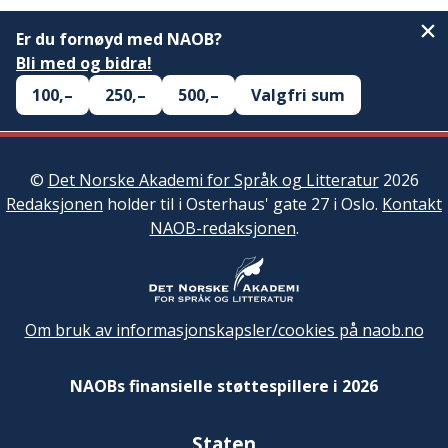
Er du fornøyd med NAOB?
Bli med og bidra!
100,–
250,–
500,–
Valgfri sum
©
Det Norske Akademi for Språk og Litteratur
2026
Redaksjonen
holder til i Osterhaus' gate 27 i Oslo.
Kontakt
NAOB-redaksjonen
.
Om bruk av informasjonskapsler/cookies på naob.no
NAOBs finansielle støttespillere i 2026
Staten