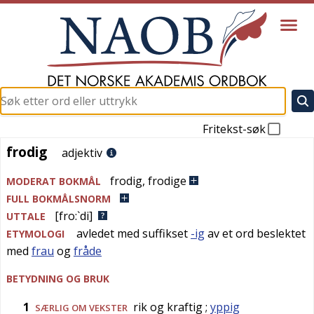
Fritekst-søk
frodig
frodig
adjektiv
frodig
,
frodige
MODERAT BOKMÅL
FULL BOKMÅLSNORM
[fro:`di]
UTTALE
avledet med suffikset
-ig
av et ord beslektet
ETYMOLOGI
med
frau
og
fråde
BETYDNING OG BRUK
1
rik og kraftig
;
yppig
SÆRLIG OM VEKSTER