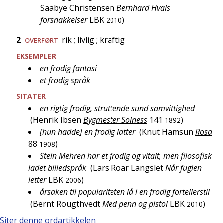
Saabye Christensen
Bernhard Hvals
forsnakkelser
LBK
)
2010
2
rik
; livlig
; kraftig
OVERFØRT
EKSEMPLER
en frodig fantasi
et frodig språk
SITATER
en rigtig frodig, struttende sund samvittighed
(
Henrik Ibsen
Bygmester Solness
141
)
1892
[hun hadde] en frodig latter
(
Knut Hamsun
Rosa
88
)
1908
Stein Mehren har et frodig og vitalt, men filosofisk
ladet billedspråk
(
Lars Roar Langslet
Når fuglen
letter
LBK
)
2006
årsaken til populariteten lå i en frodig fortellerstil
(
Bernt Rougthvedt
Med penn og pistol
LBK
)
2010
Siter denne ordartikkelen