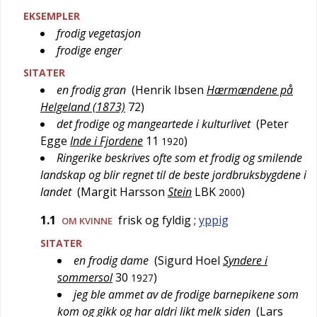
EKSEMPLER
frodig vegetasjon
frodige enger
SITATER
en frodig gran
(
Henrik Ibsen
Hærmændene på
Helgeland (1873)
72
)
det frodige og mangeartede i kulturlivet
(
Peter
Egge
Inde i Fjordene
11
)
1920
Ringerike beskrives ofte som et frodig og smilende
landskap og blir regnet til de beste jordbruksbygdene i
landet
(
Margit Harsson
Stein
LBK
)
2000
1.1
frisk og fyldig
;
yppig
OM KVINNE
SITATER
en frodig dame
(
Sigurd Hoel
Syndere i
sommersol
30
)
1927
jeg ble ammet av de frodige barnepikene som
kom og gikk og har aldri likt melk siden
(
Lars