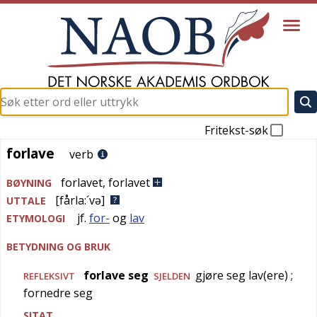
Fritekst-søk
forlave
forlave
verb
forlavet
,
forlavet
BØYNING
[fårla:´və]
UTTALE
jf.
for-
og
lav
ETYMOLOGI
BETYDNING OG BRUK
forlave seg
gjøre seg lav(ere)
;
REFLEKSIVT
SJELDEN
fornedre seg
SITAT