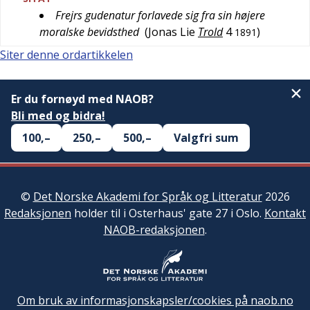
Frejrs gudenatur forlavede sig fra sin højere
moralske bevidsthed
(
Jonas Lie
Trold
4
)
1891
Siter denne ordartikkelen
Er du fornøyd med NAOB?
Bli med og bidra!
100,–
250,–
500,–
Valgfri sum
©
Det Norske Akademi for Språk og Litteratur
2026
Redaksjonen
holder til i Osterhaus' gate 27 i Oslo.
Kontakt
NAOB-redaksjonen
.
Om bruk av informasjonskapsler/cookies på naob.no