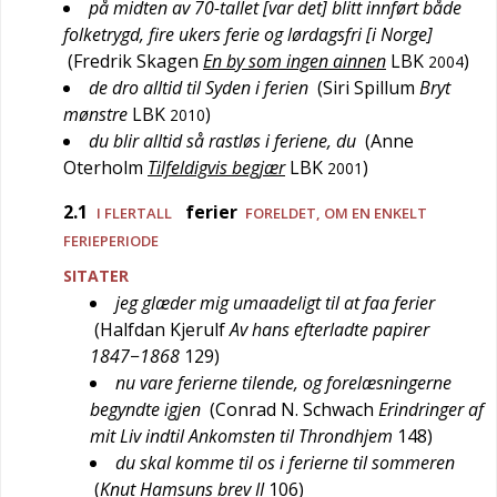
på midten av 70-tallet [var det] blitt innført både
folketrygd, fire ukers ferie og lørdagsfri [i Norge]
(
Fredrik Skagen
En by som ingen ainnen
LBK
)
2004
de dro alltid til Syden i ferien
(
Siri Spillum
Bryt
mønstre
LBK
)
2010
du blir alltid så rastløs i feriene, du
(
Anne
Oterholm
Tilfeldigvis begjær
LBK
)
2001
2.1
ferier
I FLERTALL
FORELDET
, OM EN ENKELT
FERIEPERIODE
SITATER
jeg glæder mig umaadeligt til at faa ferier
(
Halfdan Kjerulf
Av hans efterladte papirer
1847−1868
129
)
nu vare ferierne tilende, og forelæsningerne
begyndte igjen
(
Conrad N. Schwach
Erindringer af
mit Liv indtil Ankomsten til Throndhjem
148
)
du skal komme til os i ferierne til sommeren
(
Knut Hamsuns brev II
106
)