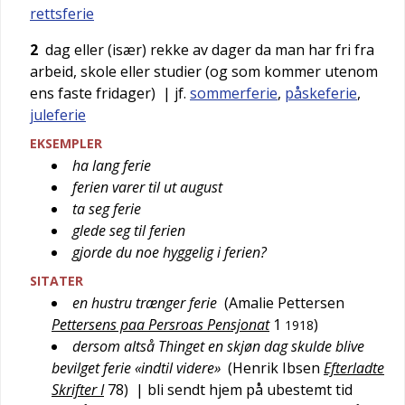
rettsferie
2
dag eller (især) rekke av dager da man har fri fra
arbeid, skole eller studier (og som kommer utenom
ens faste fridager)
| jf.
sommerferie
,
påskeferie
,
juleferie
EKSEMPLER
ha lang ferie
ferien varer til ut august
ta seg ferie
glede seg til ferien
gjorde du noe hyggelig i ferien?
SITATER
en hustru trænger ferie
(
Amalie Pettersen
Pettersens paa Persroas Pensjonat
1
)
1918
dersom altså Thinget en skjøn dag skulde blive
bevilget ferie «indtil videre»
(
Henrik Ibsen
Efterladte
Skrifter I
78
)
| bli sendt hjem på ubestemt tid