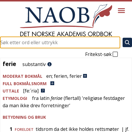
Fritekst-søk
ferie
ferie
substantiv
en
;
ferien
,
ferier
MODERAT BOKMÅL
FULL BOKMÅLSNORM
[fe:´riə]
UTTALE
fra
latin
feriae
(flertall) '
religiøse festdager
ETYMOLOGI
da man ikke drev forretninger
'
BETYDNING OG BRUK
1
tidsrom da det ikke holdes rettsmøter
| jf.
FORELDET