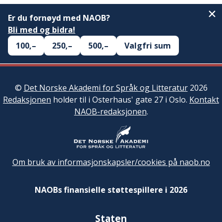
Er du fornøyd med NAOB?
Bli med og bidra!
100,–
250,–
500,–
Valgfri sum
©
Det Norske Akademi for Språk og Litteratur
2026
Redaksjonen
holder til i Osterhaus' gate 27 i Oslo.
Kontakt
NAOB-redaksjonen
.
Om bruk av informasjonskapsler/cookies på naob.no
NAOBs finansielle støttespillere i 2026
Staten