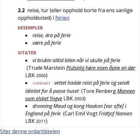
2.2
reise, tur (eller opphold borte fra ens vanlige
oppholdssted) i
ferien
EKSEMPLER
reise, dra på ferie
være på ferie
SITATER
vi brukte alltid bilen når vi skulle på ferie
(
Trude Marstein
Plutselig høre noen åpne en dør
LBK
)
2000
vettet hadde reist på ferie og sendt
OVERFØRT
idiotiet for å passe huset
(
Tore Renberg
Mannen
som elsket Yngve
LBK
)
2003
dronning Maud og kong Haakon [var ofte] i
England på ferie
(
Carl Emil Vogt
Fridtjof Nansen
LBK
)
2011
Siter denne ordartikkelen