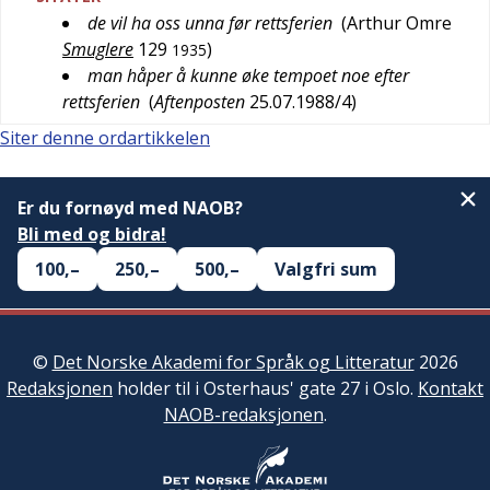
de vil ha oss unna før rettsferien
(
Arthur Omre
Smuglere
129
)
1935
man håper å kunne øke tempoet noe efter
rettsferien
(
Aftenposten
25.07.1988/4
)
Siter denne ordartikkelen
Er du fornøyd med NAOB?
Bli med og bidra!
100,–
250,–
500,–
Valgfri sum
©
Det Norske Akademi for Språk og Litteratur
2026
Redaksjonen
holder til i Osterhaus' gate 27 i Oslo.
Kontakt
NAOB-redaksjonen
.