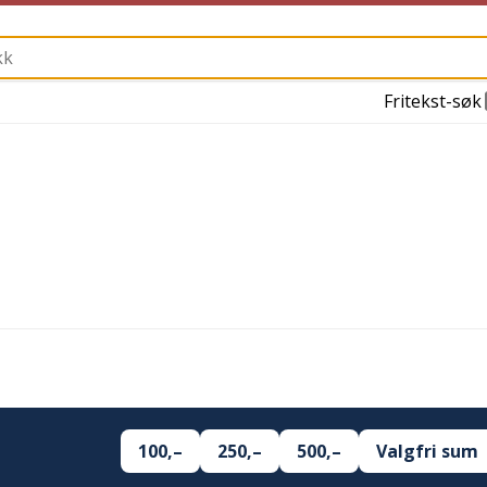
Fritekst-søk
100,–
250,–
500,–
Valgfri sum