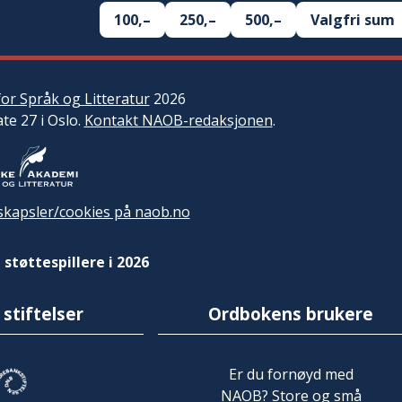
100,–
250,–
500,–
Valgfri sum
or Språk og Litteratur
2026
ate 27 i Oslo.
Kontakt NAOB-redaksjonen
.
kapsler/cookies på naob.no
 støttespillere i 2026
 stiftelser
Ordbokens brukere
Er du fornøyd med
NAOB? Store og små