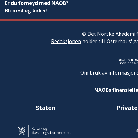
Er du fornøyd med NAOB?
Bli med og bidra!
©
Det Norske Akademi f
Redaksjonen
holder til i Osterhaus' g
Om bruk av informasjons
NAOBs finansielle
Staten
Private