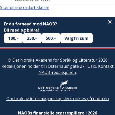
Siter denne ordartikkelen
Er du fornøyd med NAOB?
Bli med og bidra!
100,–
250,–
500,–
Valgfri sum
©
Det Norske Akademi for Språk og Litteratur
2026
Redaksjonen
holder til i Osterhaus' gate 27 i Oslo.
Kontakt
NAOB-redaksjonen
.
Om bruk av informasjonskapsler/cookies på naob.no
NAOBs finansielle støttespillere i 2026