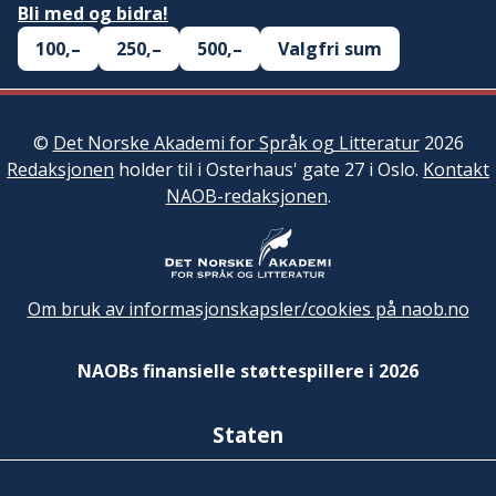
Bli med og bidra!
100,–
250,–
500,–
Valgfri sum
©
Det Norske Akademi for Språk og Litteratur
2026
Redaksjonen
holder til i Osterhaus' gate 27 i Oslo.
Kontakt
NAOB-redaksjonen
.
Om bruk av informasjonskapsler/cookies på naob.no
NAOBs finansielle støttespillere i 2026
Staten