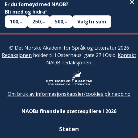
Er du fornøyd med NAOB?
Bli med og bidra!
100,–
250,–
500,–
Valgfri sum
©
Det Norske Akademi for Språk og Litteratur
2026
Redaksjonen
holder til i Osterhaus' gate 27 i Oslo.
Kontakt
NAOB-redaksjonen
.
Om bruk av informasjonskapsler/cookies på naob.no
NAOBs finansielle støttespillere i 2026
Staten