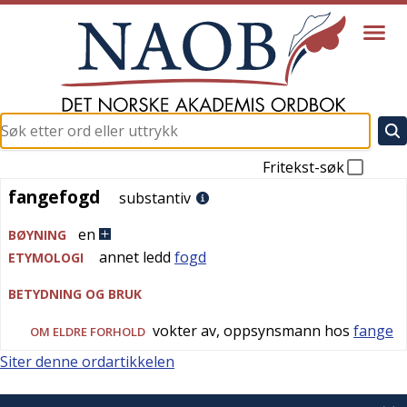
Fritekst-søk
fangefogd
fangefogd
substantiv
en
BØYNING
annet ledd
fogd
ETYMOLOGI
BETYDNING OG BRUK
vokter av, oppsynsmann hos
fange
OM ELDRE FORHOLD
Siter denne ordartikkelen