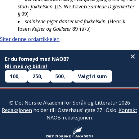
stod i fakkelskin
(
J.S. Welhaven
Samlede Digterverker
II
99
)
sminkede piger danser ved fakkelskin
(
Henrik
Ibsen
Kejser og Galilæer
89
)
1873
Siter denne ordartikkelen
Er du fornøyd med NAOB?
Bli med og bidra!
100,–
250,–
500,–
Valgfri sum
©
Det Norske Akademi for Språk og Litteratur
2026
Redaksjonen
holder til i Osterhaus' gate 27 i Oslo.
Kontakt
NAOB-redaksjonen
.