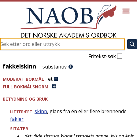
Fritekst-søk
fakkelskinn
fakkelskinn
substantiv
et
MODERAT BOKMÅL
FULL BOKMÅLSNORM
BETYDNING OG BRUK
skinn
, glans fra én eller flere brennende
LITTERÆRT
fakler
SITATER
det vilde sistrum klang i templets gange, Isis og Apis