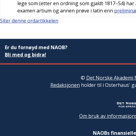
lege som (etter en ordning som gjaldt 1817–54) ha
examen artium og annen prøve i latin enn
prelimin
Siter denne ordartikkelen
Er du fornøyd med NAOB?
Bli med og bidra!
©
Det Norske Akademi f
Redaksjonen
holder til i Osterhaus' g
Om bruk av informasjons
NAOBs finansielle