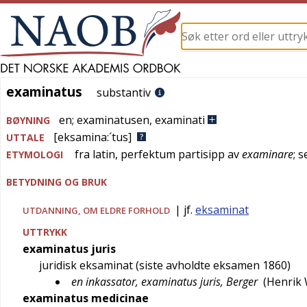
examinatus
examinatus
substantiv
en
;
examinatusen
,
examinati
BØYNING
[eksamina:´tus]
UTTALE
fra
latin
, perfektum partisipp av
examinare
; 
ETYMOLOGI
BETYDNING OG BRUK
| jf.
eksaminat
UTDANNING
, OM ELDRE FORHOLD
UTTRYKK
examinatus juris
juridisk eksaminat (siste avholdte eksamen 1860)
en inkassator, examinatus juris, Berger
(
Henrik
examinatus medicinae