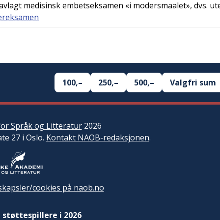
r avlagt medisinsk embetseksamen «i modersmaalet», dvs. ut
æreksamen
100,–
250,–
500,–
Valgfri sum
or Språk og Litteratur
2026
ate 27 i Oslo.
Kontakt NAOB-redaksjonen
.
kapsler/cookies på naob.no
 støttespillere i 2026