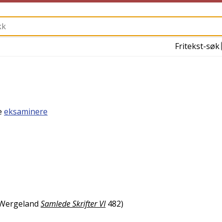
Fritekst-søk
se
eksaminere
 Wergeland
Samlede Skrifter VI
482
)