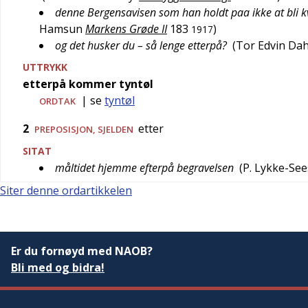
denne Bergensavisen som han holdt paa ikke at bli kv
Hamsun
Markens Grøde II
183
)
1917
og det husker du – så lenge etterpå?
(
Tor Edvin Dah
UTTRYKK
etterpå kommer tyntøl
| se
tyntøl
ORDTAK
2
etter
PREPOSISJON,
SJELDEN
SITAT
måltidet hjemme efterpå begravelsen
(
P. Lykke-See
Siter denne ordartikkelen
Er du fornøyd med NAOB?
Bli med og bidra!