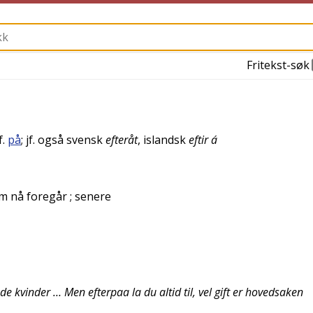
Fritekst-søk
jf.
på
; jf. også
svensk
efteråt
,
islandsk
eftir á
om nå foregår
; senere
kvinder … Men efterpaa la du altid til, vel gift er hovedsaken