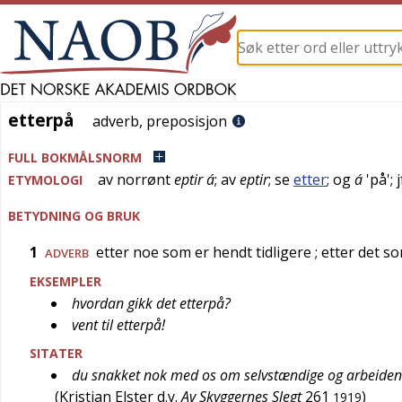
etterpå
etterpå
adverb
,
preposisjon
FULL BOKMÅLSNORM
av
norrønt
eptir á
; av
eptir
; se
etter
; og
á
'
på
'; 
ETYMOLOGI
BETYDNING OG BRUK
1
etter noe som er hendt tidligere
; etter det s
ADVERB
EKSEMPLER
hvordan gikk det etterpå?
vent til etterpå!
SITATER
du snakket nok med os om selvstændige og arbeidende 
(
Kristian Elster d.y.
Av Skyggernes Slegt
261
)
1919