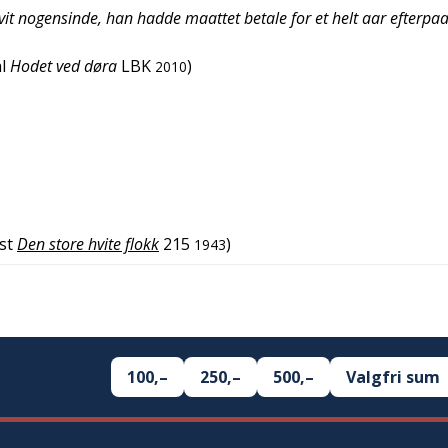
it nogensinde, han hadde maattet betale for et helt aar efterpa
l
Hodet ved døra
LBK
)
2010
st
Den store hvite flokk
215
)
1943
100,–
250,–
500,–
Valgfri sum