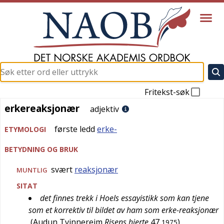
Fritekst-søk
erkereaksjonær
erkereaksjonær
adjektiv
første ledd
erke-
ETYMOLOGI
BETYDNING OG BRUK
svært
reaksjonær
MUNTLIG
SITAT
det finnes trekk i Hoels essayistikk som kan tjene
som et korrektiv til bildet av ham som erke-reaksjonær
(
Audun Tvinnereim
Risens hjerte
47
)
1975