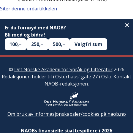
Siter denne ordartikkelen
Er du fornøyd med NAOB?
Bli med og bidra!
100,–
250,–
500,–
Valgfri sum
©
Det Norske Akademi for Språk og Litteratur
2026
Redaksjonen
holder til i Osterhaus' gate 27 i Oslo.
Kontakt
NAOB-redaksjonen
.
Om bruk av informasjonskapsler/cookies på naob.no
NAOBs finansielle støttespillere i 2026