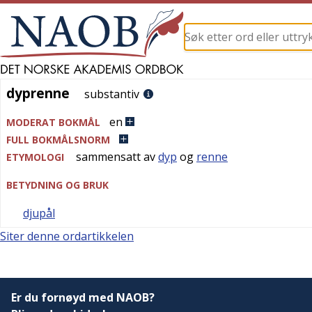
dyprenne
dyprenne
substantiv
en
MODERAT BOKMÅL
FULL BOKMÅLSNORM
sammensatt av
dyp
og
renne
ETYMOLOGI
BETYDNING OG BRUK
djupål
Siter denne ordartikkelen
Er du fornøyd med NAOB?