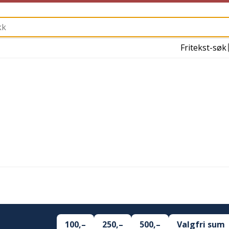
Fritekst-søk
100,–
250,–
500,–
Valgfri sum