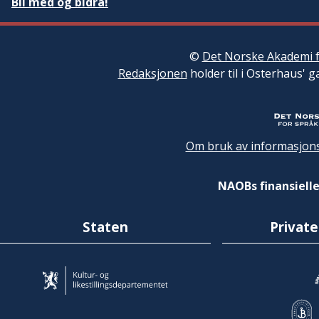
Bli med og bidra!
©
Det Norske Akademi f
Redaksjonen
holder til i Osterhaus' g
Om bruk av informasjons
NAOBs finansielle
Staten
Private