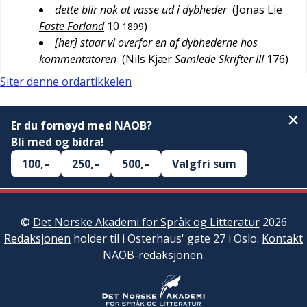
dette blir nok at vasse ud i dybheder
(
Jonas Lie
Faste Forland
10
)
1899
[her] staar vi overfor en af dybhederne hos
kommentatoren
(
Nils Kjær
Samlede Skrifter III
176
)
Siter denne ordartikkelen
Er du fornøyd med NAOB?
Bli med og bidra!
100,–
250,–
500,–
Valgfri sum
©
Det Norske Akademi for Språk og Litteratur
2026
Redaksjonen
holder til i Osterhaus' gate 27 i Oslo.
Kontakt
NAOB-redaksjonen
.