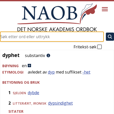
Fritekst-søk
dyphet
dyphet
substantiv
en
BØYNING
avledet av
dyp
med suffikset
-het
ETYMOLOGI
BETYDNING OG BRUK
1
dybde
SJELDEN
2
dypsindighet
LITTERÆRT
,
IRONISK
SITATER