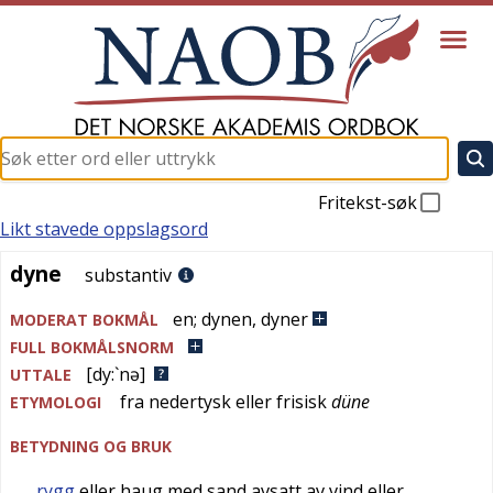
Fritekst-søk
Likt stavede oppslagsord
dyne
dyne
substantiv
en
;
dynen
,
dyner
MODERAT BOKMÅL
FULL BOKMÅLSNORM
[dy:`nə]
UTTALE
fra
nedertysk
eller
frisisk
düne
ETYMOLOGI
BETYDNING OG BRUK
rygg
eller haug med sand avsatt av vind eller