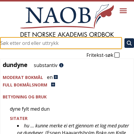
Fritekst-søk
dundyne
dundyne
substantiv
en
MODERAT BOKMÅL
FULL BOKMÅLSNORM
BETYDNING OG BRUK
dyne fylt med dun
SITATER
hu … kunne merke ei ert gjennom et lag med puter
og dundyner
(
Espen Haavardsholm
Boka om Kalle