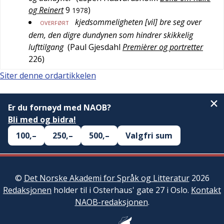
og Reinert
9
)
1978
kjedsommeligheten [vil] bre seg over
OVERFØRT
dem, den digre dundynen som hindrer skikkelig
lufttilgang
(
Paul Gjesdahl
Premièrer og portretter
226
)
Siter denne ordartikkelen
Er du fornøyd med NAOB?
Bli med og bidra!
100,–
250,–
500,–
Valgfri sum
©
Det Norske Akademi for Språk og Litteratur
2026
Redaksjonen
holder til i Osterhaus' gate 27 i Oslo.
Kontakt
NAOB-redaksjonen
.