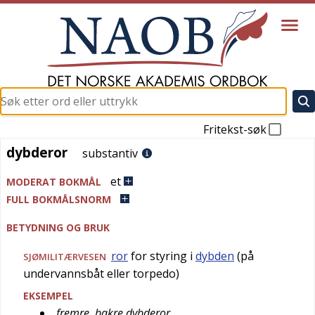
Fritekst-søk
dybderor
dybderor
substantiv
et
MODERAT BOKMÅL
FULL BOKMÅLSNORM
BETYDNING OG BRUK
ror
for styring i
dybden
(på
SJØMILITÆRVESEN
undervannsbåt eller torpedo)
EKSEMPEL
fremre, bakre dybderor