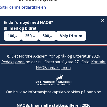
Siter denne ordartikkelen
Er du fornøyd med NAOB?
Bli med og bidra!
100,–
250,–
500,–
Valgfri sum
©
Det Norske Akademi for Språk og Litteratur
2026
Redaksjonen
holder til i Osterhaus' gate 27 i Oslo.
Kontakt
NAOB-redaksjonen
.
Om bruk av informasjonskapsler/cookies på naob.no
NAOBs finansielle støttespillere i 2026