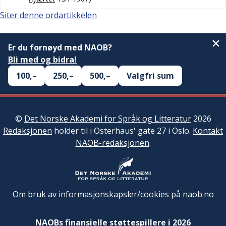
Siter denne ordartikkelen
Er du fornøyd med NAOB?
Bli med og bidra!
100,–
250,–
500,–
Valgfri sum
©
Det Norske Akademi for Språk og Litteratur
2026
Redaksjonen
holder til i Osterhaus' gate 27 i Oslo.
Kontakt
NAOB-redaksjonen
.
Om bruk av informasjonskapsler/cookies på naob.no
NAOBs finansielle støttespillere i 2026