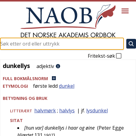
Fritekst-søk
dunkellys
dunkellys
adjektiv
FULL BOKMÅLSNORM
første ledd
dunkel
ETYMOLOGI
BETYDNING OG BRUK
halvmørk
;
halvlys
| jf.
lysdunkel
LITTERÆRT
SITAT
[hun var] dunkellys i haar og øine
(
Peter Egge
Hjærtet
131
)
1907