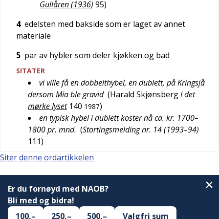
Gullåren (1936)
95
)
4
edelsten med bakside som er laget av annet
materiale
5
par av hybler som deler kjøkken og bad
SITATER
vi ville få en dobbelthybel, en dublett, på Kringsjå
dersom Mia ble gravid
(
Harald Skjønsberg
I det
mørke lyset
140
)
1987
en typisk hybel i dublett koster nå ca. kr. 1700–
1800 pr. mnd.
(
Stortingsmelding nr. 14 (1993–94)
111
)
Siter denne ordartikkelen
Er du fornøyd med NAOB?
Bli med og bidra!
100,–
250,–
500,–
Valgfri sum