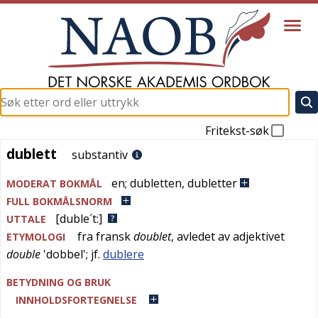
Fritekst-søk
dublett
dublett
substantiv
en
;
dubletten
,
dubletter
MODERAT BOKMÅL
FULL BOKMÅLSNORM
[duble´t:]
UTTALE
fra
fransk
doublet
, avledet av adjektivet
ETYMOLOGI
double
'
dobbel
'; jf.
dublere
BETYDNING OG BRUK
INNHOLDSFORTEGNELSE