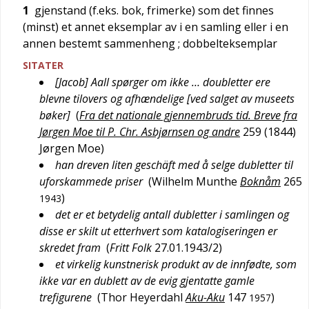
1
gjenstand (f.eks. bok, frimerke) som det finnes
(minst) et annet eksemplar av i en samling eller i en
annen bestemt sammenheng
; dobbelteksemplar
SITATER
[Jacob] Aall spørger om ikke … doubletter ere
blevne tilovers og afhændelige [ved salget av museets
bøker]
(
Fra det nationale gjennembruds tid. Breve fra
Jørgen Moe til P. Chr. Asbjørnsen og andre
259 (1844)
Jørgen Moe
)
han dreven liten geschäft med å selge dubletter til
uforskammede priser
(
Wilhelm Munthe
Boknåm
265
)
1943
det er et betydelig antall dubletter i samlingen og
disse er skilt ut etterhvert som katalogiseringen er
skredet fram
(
Fritt Folk
27.01.1943/2
)
et virkelig kunstnerisk produkt av de innfødte, som
ikke var en dublett av de evig gjentatte gamle
trefigurene
(
Thor Heyerdahl
Aku-Aku
147
)
1957