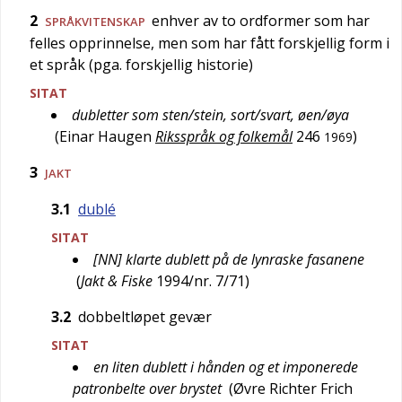
2
enhver av to ordformer som har
SPRÅKVITENSKAP
felles opprinnelse, men som har fått forskjellig form i
et språk (pga. forskjellig historie)
SITAT
dubletter som sten/stein, sort/svart, øen/øya
(
Einar Haugen
Riksspråk og folkemål
246
)
1969
3
JAKT
3.1
dublé
SITAT
[NN] klarte dublett på de lynraske fasanene
(
Jakt & Fiske
1994/nr. 7/71
)
3.2
dobbeltløpet gevær
SITAT
en liten dublett i hånden og et imponerede
patronbelte over brystet
(
Øvre Richter Frich