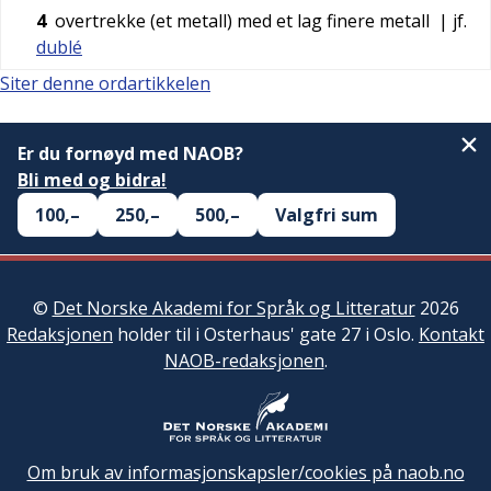
4
overtrekke (et metall) med et lag finere metall
| jf.
dublé
Siter denne ordartikkelen
Er du fornøyd med NAOB?
Bli med og bidra!
100,–
250,–
500,–
Valgfri sum
©
Det Norske Akademi for Språk og Litteratur
2026
Redaksjonen
holder til i Osterhaus' gate 27 i Oslo.
Kontakt
NAOB-redaksjonen
.
Om bruk av informasjonskapsler/cookies på naob.no