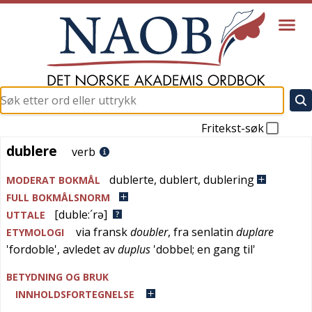
Fritekst-søk
dublere
dublere
verb
dublerte
,
dublert
,
dublering
MODERAT BOKMÅL
FULL BOKMÅLSNORM
[duble:´rə]
UTTALE
via
fransk
doubler
, fra
senlatin
duplare
ETYMOLOGI
'
fordoble
', avledet av
duplus
'
dobbel; en gang til
'
BETYDNING OG BRUK
INNHOLDSFORTEGNELSE