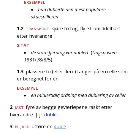
EKSEMPEL
hun dublerte den mest populære
skuespilleren
1.2
kjøre to tog, fly e.l. umiddelbart
TRANSPORT
etter hverandre
SITAT
de store fjerntog var dublert
(
Dagsposten
1931/78/8/5
)
1.3
plassere to (eller flere) fanger på en celle som
er beregnet for én
EKSEMPEL
en midlertidig ordning med dublering av celler
2
fyre av begge geværløpene raskt etter
JAKT
hverandre
| jf.
dublé
3
utføre en
dublé
BILJARD