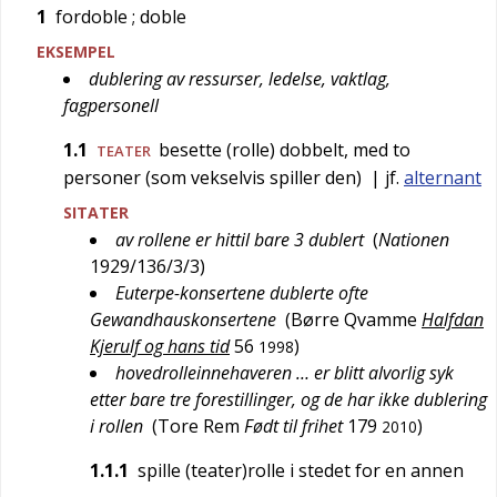
1
fordoble
; doble
EKSEMPEL
dublering av ressurser, ledelse, vaktlag,
fagpersonell
1.1
besette (rolle) dobbelt, med to
TEATER
personer (som vekselvis spiller den)
| jf.
alternant
SITATER
av rollene er hittil bare 3 dublert
(
Nationen
1929/136/3/3
)
Euterpe-konsertene dublerte ofte
Gewandhauskonsertene
(
Børre Qvamme
Halfdan
Kjerulf og hans tid
56
)
1998
hovedrolleinnehaveren … er blitt alvorlig syk
etter bare tre forestillinger, og de har ikke dublering
i rollen
(
Tore Rem
Født til frihet
179
)
2010
1.1.1
spille (teater)rolle i stedet for en annen