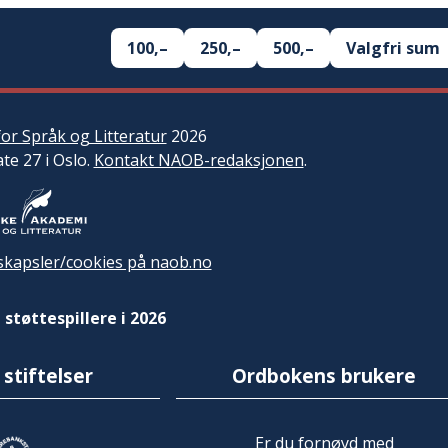
100,–
250,–
500,–
Valgfri sum
or Språk og Litteratur
2026
ate 27 i Oslo.
Kontakt NAOB-redaksjonen
.
kapsler/cookies på naob.no
 støttespillere i 2026
 stiftelser
Ordbokens brukere
Er du fornøyd med