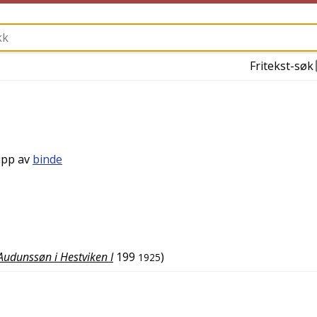
Fritekst-søk
sipp av
binde
Audunssøn i Hestviken I
199
)
1925