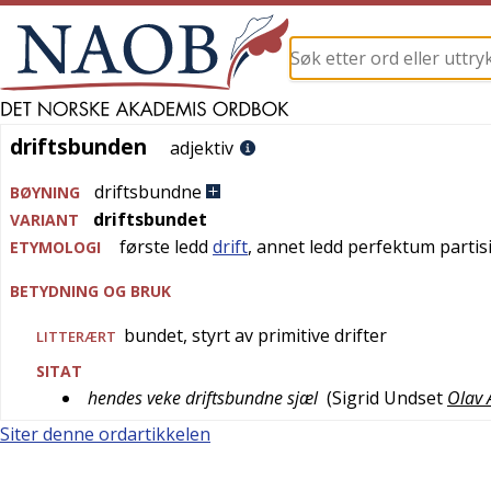
driftsbunden
driftsbunden
adjektiv
driftsbundne
BØYNING
driftsbundet
VARIANT
første ledd
drift
, annet ledd perfektum parti
ETYMOLOGI
BETYDNING OG BRUK
bundet, styrt av primitive drifter
LITTERÆRT
SITAT
hendes veke driftsbundne sjæl
(
Sigrid Undset
Olav 
Siter denne ordartikkelen