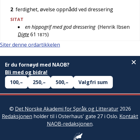
2
ferdighet, øvelse oppnådd ved dressering
SITAT
en hippogrif med god dressering
(
Henrik Ibsen
Digte
61
)
1875
Siter denne ordartikkelen
Er du fornøyd med NAOB?
Bli med og bidra!
100,–
250,–
500,–
Valgfri sum
©
Det Norske Akademi for Språk og Litteratur
2026
Redaksjonen
holder til i Osterhaus' gate 27 i Oslo.
Kontakt
NAOB-redaksjonen
.