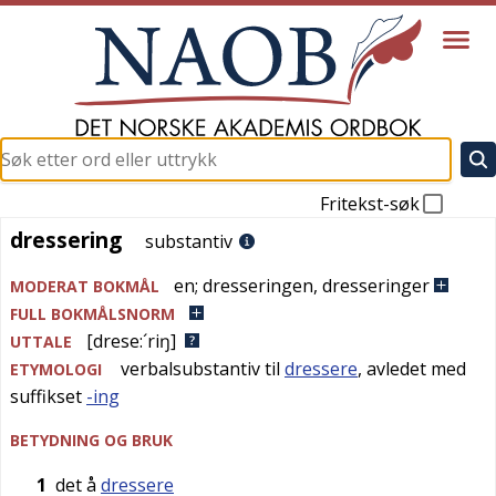
Fritekst-søk
dressering
dressering
substantiv
en
;
dresseringen
,
dresseringer
MODERAT BOKMÅL
FULL BOKMÅLSNORM
[drese:´riŋ]
UTTALE
verbalsubstantiv til
dressere
, avledet med
ETYMOLOGI
suffikset
-ing
BETYDNING OG BRUK
1
det å
dressere