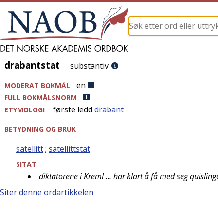
drabantstat
drabantstat
substantiv
en
MODERAT BOKMÅL
FULL BOKMÅLSNORM
første ledd
drabant
ETYMOLOGI
BETYDNING OG BRUK
satellitt
;
satellittstat
SITAT
diktatorene i Kreml … har klart å få med seg quisling
Siter denne ordartikkelen