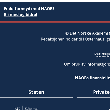
Er du fornøyd med NAOB?
Bli med og bidra!
©
Det Norske Akademi f
Redaksjonen
holder til i Osterhaus' g
Om bruk av informasjons
NAOBs finansielle
Staten
Private