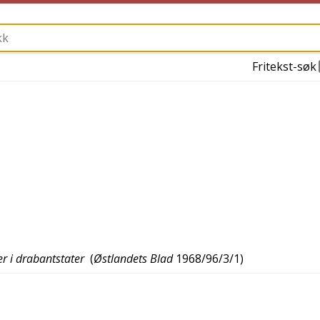
Fritekst-søk
er i drabantstater
(
Østlandets Blad
1968/96/3/1
)