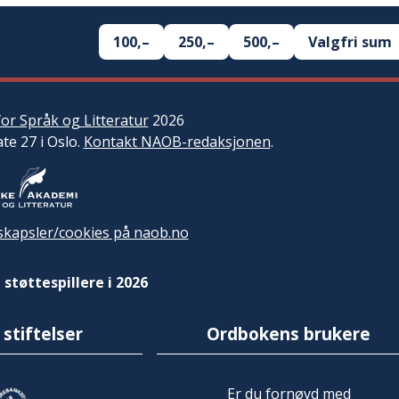
100,–
250,–
500,–
Valgfri sum
or Språk og Litteratur
2026
ate 27 i Oslo.
Kontakt NAOB-redaksjonen
.
kapsler/cookies på naob.no
 støttespillere i 2026
 stiftelser
Ordbokens brukere
Er du fornøyd med