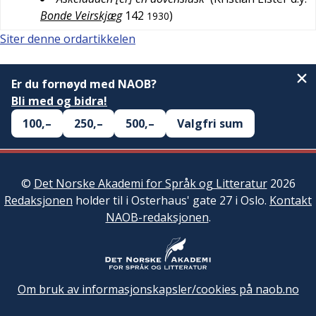
Bonde Veirskjæg
142
)
1930
Siter denne ordartikkelen
Er du fornøyd med NAOB?
Bli med og bidra!
100,–
250,–
500,–
Valgfri sum
©
Det Norske Akademi for Språk og Litteratur
2026
Redaksjonen
holder til i Osterhaus' gate 27 i Oslo.
Kontakt
NAOB-redaksjonen
.
Om bruk av informasjonskapsler/cookies på naob.no