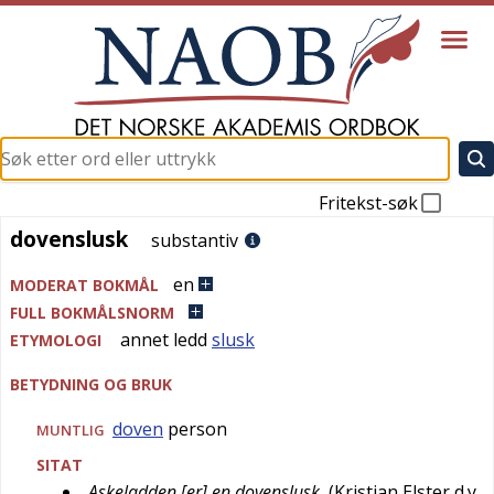
Fritekst-søk
dovenslusk
dovenslusk
substantiv
en
MODERAT BOKMÅL
FULL BOKMÅLSNORM
annet ledd
slusk
ETYMOLOGI
BETYDNING OG BRUK
doven
person
MUNTLIG
SITAT
Askeladden [er] en dovenslusk
(
Kristian Elster d.y.