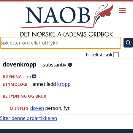
Fritekst-søk
dovenkropp
dovenkropp
substantiv
en
BØYNING
annet ledd
kropp
ETYMOLOGI
BETYDNING OG BRUK
doven
person, fyr
MUNTLIG
Siter denne ordartikkelen