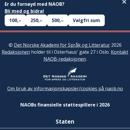
Er du fornøyd med NAOB?
Bli med og bidra!
100,–
250,–
500,–
Valgfri sum
©
Det Norske Akademi for Språk og Litteratur
2026
Redaksjonen
holder til i Osterhaus' gate 27 i Oslo.
Kontakt
NAOB-redaksjonen
.
Om bruk av informasjonskapsler/cookies på naob.no
NAOBs finansielle støttespillere i 2026
Staten