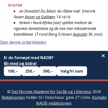
SITATER
en Donatist! Du ådsel; du rådne træ!
(
Henrik
Ibsen
Kejser og Galilæer
14
)
1873
Kirken i Nord-Afrika [var] splittet mellom de
rigorøse donatistene og de noe mer inkluderende
katolikkene
(
Trond Berg Eriksen
Augustin
36
)
2000
Siter denne ordartikkelen
Er du fornøyd med NAOB?
Bli med og bidra!
100,–
250,–
500,–
Valgfri sum
©
Det Norske Akademi for Språk og Litteratur
2026
Redaksjonen
holder til i Osterhaus' gate 27 i Oslo.
Kontakt
NAOB-redaksjonen
.