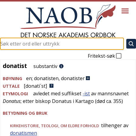
Fritekst-søk
donatist
donatist
substantiv
en
;
donatisten
,
donatister
BØYNING
[donati´st]
UTTALE
avledet med suffikset
-ist
av mannsnavnet
ETYMOLOGI
Donatus
; etter biskop Donatus i Kartago (død ca. 355)
BETYDNING OG BRUK
tilhenger av
KIRKEHISTORIE
,
TEOLOGI
, OM ELDRE FORHOLD
donatismen