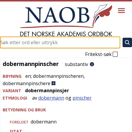
Fritekst-søk
dobermannpinscher
dobermannpinscher
substantiv
en
;
dobermannpinscheren
,
BØYNING
dobermannpinschere
dobermannpinsjer
VARIANT
av
dobermann
og
pinscher
ETYMOLOGI
BETYDNING OG BRUK
dobermann
FORELDET
SITAT