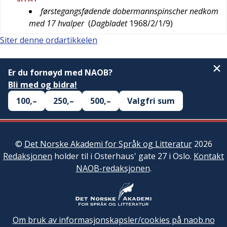
førstegangsfødende dobermannspinscher nedkom
med 17 hvalper
(
Dagbladet
1968/2/1/9
)
Siter denne ordartikkelen
Er du fornøyd med NAOB?
Bli med og bidra!
100,–
250,–
500,–
Valgfri sum
©
Det Norske Akademi for Språk og Litteratur
2026
Redaksjonen
holder til i Osterhaus' gate 27 i Oslo.
Kontakt
NAOB-redaksjonen
.
Om bruk av informasjonskapsler/cookies på naob.no