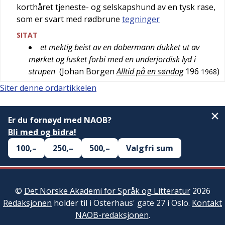
korthåret tjeneste- og selskapshund av en tysk rase,
som er svart med rødbrune
tegninger
SITAT
et mektig beist av en dobermann dukket ut av
mørket og lusket forbi med en underjordisk lyd i
strupen
(
Johan Borgen
Alltid på en søndag
196
)
1968
Siter denne ordartikkelen
Er du fornøyd med NAOB?
Bli med og bidra!
100,–
250,–
500,–
Valgfri sum
©
Det Norske Akademi for Språk og Litteratur
2026
Redaksjonen
holder til i Osterhaus' gate 27 i Oslo.
Kontakt
NAOB-redaksjonen
.