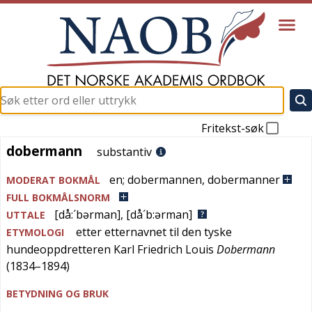
Fritekst-søk
dobermann
dobermann
substantiv
en
;
dobermannen
,
dobermanner
MODERAT BOKMÅL
FULL BOKMÅLSNORM
[då:´bərman]
,
[då´b:ərman]
UTTALE
etter etternavnet til den tyske
ETYMOLOGI
hundeoppdretteren Karl Friedrich Louis
Dobermann
(1834–1894)
BETYDNING OG BRUK