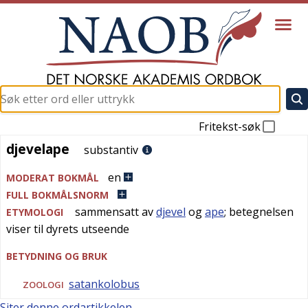
Fritekst-søk
djevelape
djevelape
substantiv
en
MODERAT BOKMÅL
FULL BOKMÅLSNORM
sammensatt av
djevel
og
ape
; betegnelsen
ETYMOLOGI
viser til dyrets utseende
BETYDNING OG BRUK
satankolobus
ZOOLOGI
Siter denne ordartikkelen