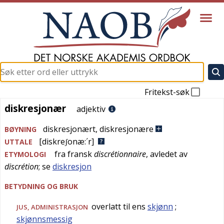
Fritekst-søk
diskresjonær
diskresjonær
adjektiv
diskresjonært
,
diskresjonære
BØYNING
[diskreʃonæ:´r]
UTTALE
fra
fransk
discrétionnaire
, avledet av
ETYMOLOGI
discrétion
; se
diskresjon
BETYDNING OG BRUK
overlatt til ens
skjønn
;
JUS
,
ADMINISTRASJON
skjønnsmessig