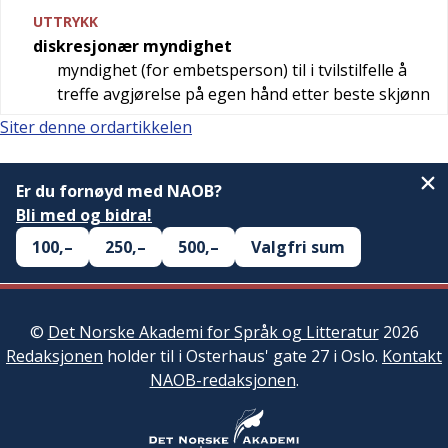
UTTRYKK
diskresjonær myndighet
myndighet (for embetsperson) til i tvilstilfelle å
treffe avgjørelse på egen hånd etter beste skjønn
Siter denne ordartikkelen
Er du fornøyd med NAOB?
Bli med og bidra!
100,–
250,–
500,–
Valgfri sum
©
Det Norske Akademi for Språk og Litteratur
2026
Redaksjonen
holder til i Osterhaus' gate 27 i Oslo.
Kontakt
NAOB-redaksjonen
.