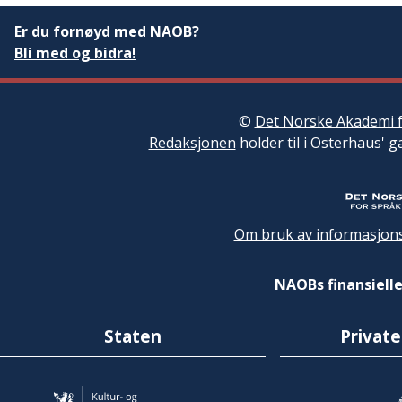
Er du fornøyd med NAOB?
Bli med og bidra!
©
Det Norske Akademi f
Redaksjonen
holder til i Osterhaus' g
Om bruk av informasjons
NAOBs finansielle
Staten
Private