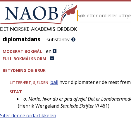
diplomatdans
diplomatdans
substantiv
en
MODERAT BOKMÅL
FULL BOKMÅLSNORM
BETYDNING OG BRUK
ball
hvor diplomater er de mest fre
LITTERÆRT
,
SJELDEN
SITAT
o, Marie, hvor du er paa afveje! Det er Londonermo
(
Henrik Wergeland
Samlede Skrifter VI
461
)
Siter denne ordartikkelen