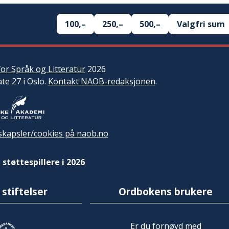
100,–
250,–
500,–
Valgfri sum
or Språk og Litteratur
2026
ate 27 i Oslo.
Kontakt NAOB-redaksjonen
.
kapsler/cookies på naob.no
 støttespillere i 2026
 stiftelser
Ordbokens brukere
Er du fornøyd med