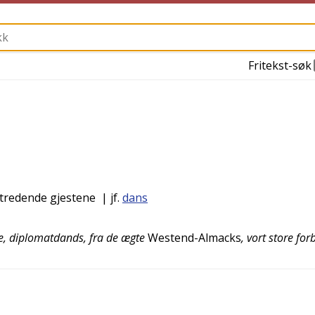
Fritekst-søk
mtredende gjestene
| jf.
dans
de, diplomatdands, fra de ægte
Westend-Almacks
, vort store for