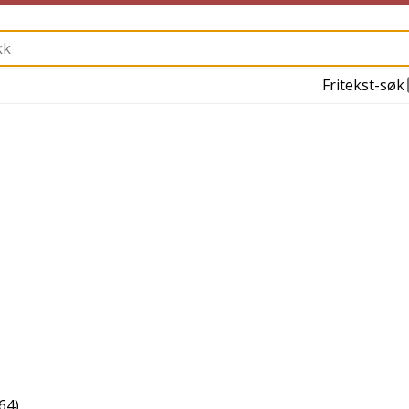
Fritekst-søk
64
)