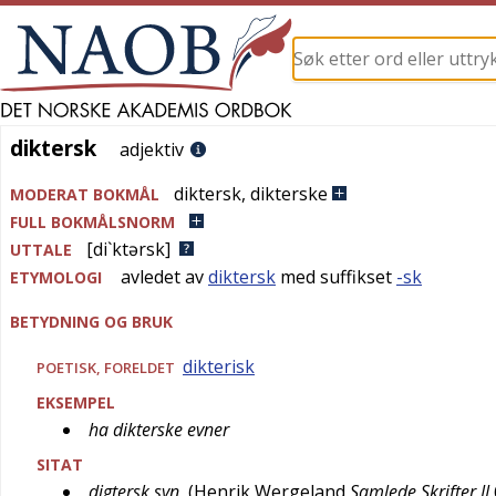
diktersk
diktersk
adjektiv
diktersk
,
dikterske
MODERAT BOKMÅL
FULL BOKMÅLSNORM
[di`ktərsk]
UTTALE
avledet av
diktersk
med suffikset
-sk
ETYMOLOGI
BETYDNING OG BRUK
dikterisk
POETISK
,
FORELDET
EKSEMPEL
ha dikterske evner
SITAT
digtersk syn
(
Henrik Wergeland
Samlede Skrifter II