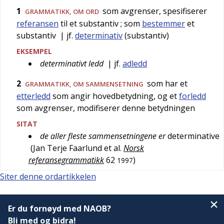
1
som avgrenser, spesifiserer
GRAMMATIKK
, OM ORD
referansen
til et substantiv
; som
bestemmer
et
substantiv
| jf.
determinativ
(substantiv)
EKSEMPEL
determinativt ledd
| jf.
adledd
2
som har et
GRAMMATIKK
, OM SAMMENSETNING
etterledd
som angir hovedbetydning, og et
forledd
som avgrenser, modifiserer denne betydningen
SITAT
de aller fleste sammensetningene er
determinative
(
Jan Terje Faarlund et al.
Norsk
referansegrammatikk
62
)
1997
Siter denne ordartikkelen
Er du fornøyd med NAOB?
Bli med og bidra!