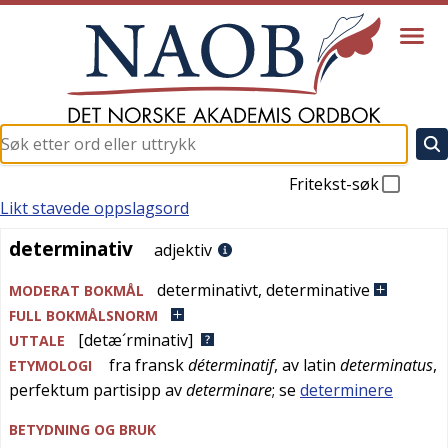
Fritekst-søk
Likt stavede oppslagsord
determinativ
determinativ
adjektiv
determinativt
,
determinative
MODERAT BOKMÅL
FULL BOKMÅLSNORM
[detæ´rminativ]
UTTALE
fra
fransk
déterminatif
, av
latin
determinatus
,
ETYMOLOGI
perfektum partisipp av
determinare
; se
determinere
BETYDNING OG BRUK