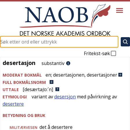
Fritekst-søk
desertasjon
desertasjon
substantiv
en
;
desertasjonen
,
desertasjoner
MODERAT BOKMÅL
FULL BOKMÅLSNORM
[desærtaʃo:´n]
UTTALE
variant av
desersjon
med påvirkning av
ETYMOLOGI
desertere
BETYDNING OG BRUK
det å desertere
MILITÆRVESEN