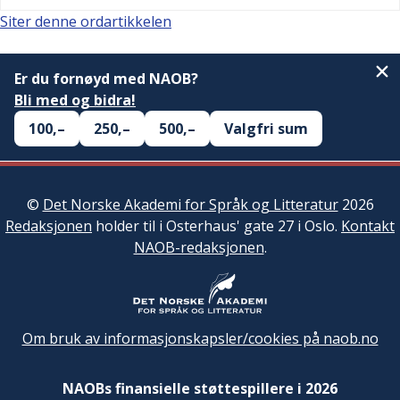
Siter denne ordartikkelen
Er du fornøyd med NAOB?
Bli med og bidra!
100,–
250,–
500,–
Valgfri sum
©
Det Norske Akademi for Språk og Litteratur
2026
Redaksjonen
holder til i Osterhaus' gate 27 i Oslo.
Kontakt
NAOB-redaksjonen
.
Om bruk av informasjonskapsler/cookies på naob.no
NAOBs finansielle støttespillere i 2026