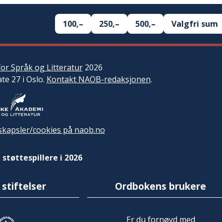
100,–
250,–
500,–
Valgfri sum
or Språk og Litteratur
2026
ate 27 i Oslo.
Kontakt NAOB-redaksjonen
.
kapsler/cookies på naob.no
 støttespillere i 2026
 stiftelser
Ordbokens brukere
Er du fornøyd med