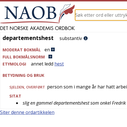
departementshest
departementshest
substantiv
en
MODERAT BOKMÅL
FULL BOKMÅLSNORM
annet ledd
hest
ETYMOLOGI
BETYDNING OG BRUK
person som i mange år har hatt arbei
SJELDEN
,
OVERFØRT
SITAT
slig en gammel departementshest som onkel Fredrik
Siter denne ordartikkelen