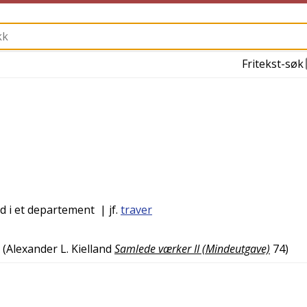
Fritekst-søk
d i et departement
| jf.
traver
(
Alexander L. Kielland
Samlede værker II (Mindeutgave)
74
)