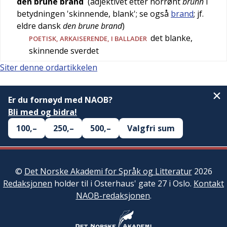
den brune brand
(adjektivet etter
norrønt
brúnn
i
betydningen '
skinnende, blank
'; se også
brand
; jf.
eldre dansk
den brune brand
)
det blanke,
POETISK
,
ARKAISERENDE
, I BALLADER
skinnende sverdet
Siter denne ordartikkelen
Er du fornøyd med NAOB?
Bli med og bidra!
100,–
250,–
500,–
Valgfri sum
©
Det Norske Akademi for Språk og Litteratur
2026
Redaksjonen
holder til i Osterhaus' gate 27 i Oslo.
Kontakt
NAOB-redaksjonen
.