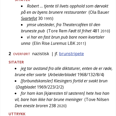
Robert … tjente til livets opphold som dørvakt
på en av byens brunere restauranter
(
Ola Bauer
Svartefot
30
)
1995
ymse utesteder, fra Theatercaféen til den
bruneste pub
(
Tore Rem
Født til frihet
481
)
2010
vi har en fast brun pub bare noen kvartaler
unna
(
Elin Rise
Luremus
LBK
)
2011
2
nazistisk
| jf.
brunstripete
OVERFØRT
SITATER
jeg tar avstand fra alle diktaturer, enten de er røde,
brune eller svarte
(
Arbeiderbladet
1968/132/8/4
)
[forbundskansler] Kiesingers fortid er svakt brun
(
Dagbladet
1969/223/2/2
)
for ham kan [kjæresten til søsteren] hete hva han
vil, bare han ikke har brune meninger
(
Tove Nilsen
Den eneste broren
238
)
2020
UTTRYKK