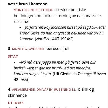
være brun i kantene
uttrykke politiske
MUNTLIG
,
NEDSETTENDE
holdninger som tolkes i retning av nasjonalisme,
rasisme
forfatteren Roy Jacobsen hisset på seg AUF-leder
Trond Giske da han antydet at nei-siden var brun i
kantene
(
Nordlys
14.07.1994/2
)
3
beruset
; full
MUNTLIG
,
OVERFØRT
SITAT
«Nå må dere jaggu bli med på fjellet, dere blir
bleike!» «Jeg er ganske brun!» lød det innenfra.
Latteren runget i hytta
(
Ulf Gleditsch
Teenage til tusen
42
)
1958
4
blank og
ARKAISERENDE
, OM VÅPEN, RUSTNING E.L.
skinnende
UTTRYKK