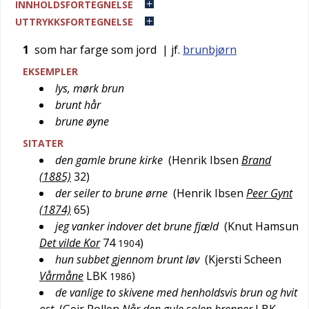
INNHOLDSFORTEGNELSE
UTTRYKKSFORTEGNELSE
1
som har farge som jord
| jf.
brunbjørn
EKSEMPLER
lys, mørk brun
brunt hår
brune øyne
SITATER
den gamle brune kirke
(
Henrik Ibsen
Brand
(1885)
32
)
der seiler to brune ørne
(
Henrik Ibsen
Peer Gynt
(1874)
65
)
jeg vanker indover det brune fjæld
(
Knut Hamsun
Det vilde Kor
74
)
1904
hun subbet gjennom brunt løv
(
Kjersti Scheen
Vårmåne
LBK
)
1986
de vanlige to skivene med henholdsvis brun og hvit