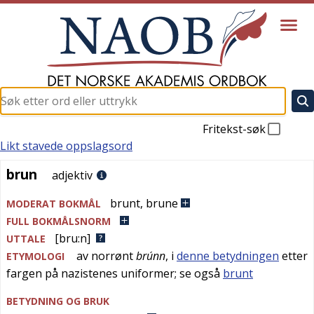
Fritekst-søk
Likt stavede oppslagsord
brun
brun
adjektiv
brunt
,
brune
MODERAT BOKMÅL
FULL BOKMÅLSNORM
[bru:n]
UTTALE
av
norrønt
brúnn
, i
denne betydningen
etter
ETYMOLOGI
fargen på nazistenes uniformer; se også
brunt
BETYDNING OG BRUK