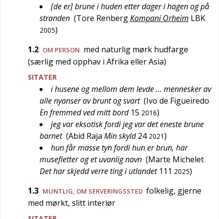
[de er] brune i huden etter dager i hagen og på
stranden
(
Tore Renberg
Kompani Orheim
LBK
)
2005
1.2
med naturlig mørk hudfarge
OM PERSON
(særlig med opphav i Afrika eller Asia)
SITATER
i husene og mellom dem levde … mennesker av
alle nyanser av brunt og svart
(
Ivo de Figueiredo
En fremmed ved mitt bord
15
)
2016
jeg var eksotisk fordi jeg var det eneste brune
barnet
(
Abid Raja
Min skyld
24
)
2021
hun får masse tyn fordi hun er brun, har
musefletter og et uvanlig navn
(
Marte Michelet
Det har skjedd verre ting i utlandet
111
)
2025
1.3
folkelig, gjerne
MUNTLIG
, OM SERVERINGSSTED
med mørkt, slitt interiør
SITATER