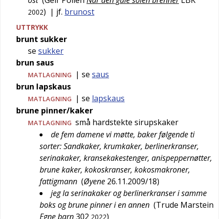
ost
(
Geir Pollen
Når den gule solen brenner
LBK
)
| jf.
brunost
2002
UTTRYKK
brunt sukker
se
sukker
brun saus
| se
saus
MATLAGNING
brun lapskaus
| se
lapskaus
MATLAGNING
brune pinner/kaker
små hardstekte sirupskaker
MATLAGNING
de fem damene vi møtte, baker følgende ti
sorter: Sandkaker, krumkaker, berlinerkranser,
serinakaker, kransekakestenger, anispeppernøtter,
brune kaker, kokoskranser, kokosmakroner,
fattigmann
(
Øyene
26.11.2009/18
)
jeg la serinakaker og berlinerkranser i samme
boks og brune pinner i en annen
(
Trude Marstein
Egne barn
302
)
2022