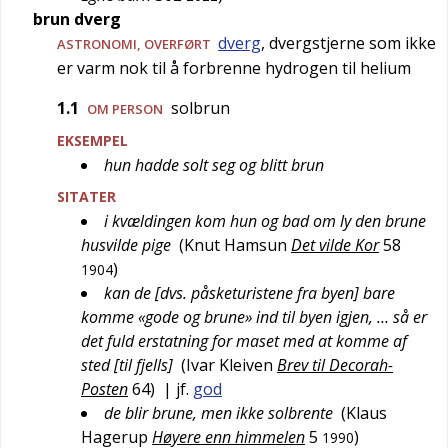
brun dverg
dverg
, dvergstjerne som ikke
ASTRONOMI
,
OVERFØRT
er varm nok til å forbrenne hydrogen til helium
1.1
solbrun
OM PERSON
EKSEMPEL
hun hadde solt seg og blitt brun
SITATER
i kvældingen kom hun og bad om ly den brune
husvilde pige
(
Knut Hamsun
Det vilde Kor
58
)
1904
kan de [dvs. påsketuristene fra byen] bare
komme «gode og brune» ind til byen igjen, … så er
det fuld erstatning for maset med at komme af
sted [til fjells]
(
Ivar Kleiven
Brev til Decorah-
Posten
64
)
| jf.
god
de blir brune, men ikke solbrente
(
Klaus
Hagerup
Høyere enn himmelen
5
)
1990