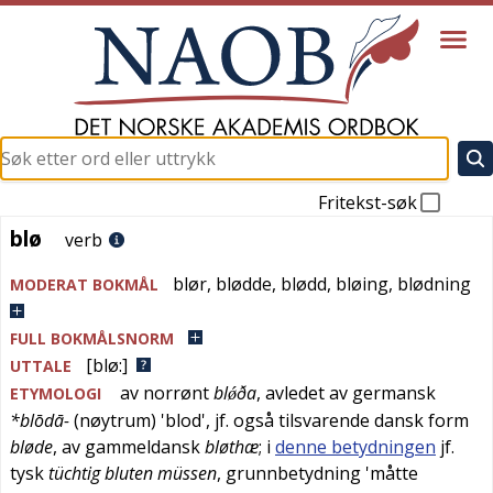
Fritekst-søk
blø
blø
verb
blør
,
blødde
,
blødd
,
bløing, blødning
MODERAT BOKMÅL
FULL BOKMÅLSNORM
[blø:]
UTTALE
av
norrønt
blǿða
, avledet av
germansk
ETYMOLOGI
*blōdā-
(nøytrum) '
blod
', jf. også tilsvarende
dansk
form
bløde
, av
gammeldansk
bløthæ
; i
denne betydningen
jf.
tysk
tüchtig bluten müssen
, grunnbetydning '
måtte