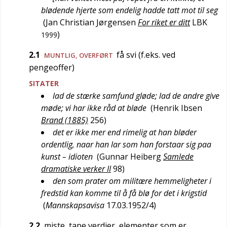
blødende hjerte som endelig hadde tatt mot til seg
(
Jan Christian Jørgensen
For riket er ditt
LBK
)
1999
2.1
få svi (f.eks. ved
MUNTLIG
,
OVERFØRT
pengeoffer)
SITATER
lad de stærke samfund gløde; lad de andre give
møde; vi har ikke råd at bløde
(
Henrik Ibsen
Brand (1885)
256
)
det er ikke mer end rimelig at han bløder
ordentlig, naar han lar som han forstaar sig paa
kunst – idioten
(
Gunnar Heiberg
Samlede
dramatiske verker II
98
)
den som prater om militære hemmeligheter i
fredstid kan komme til å få blø for det i krigstid
(
Mannskapsavisa
17.03.1952/4
)
2.2
miste, tape verdier, elementer som er