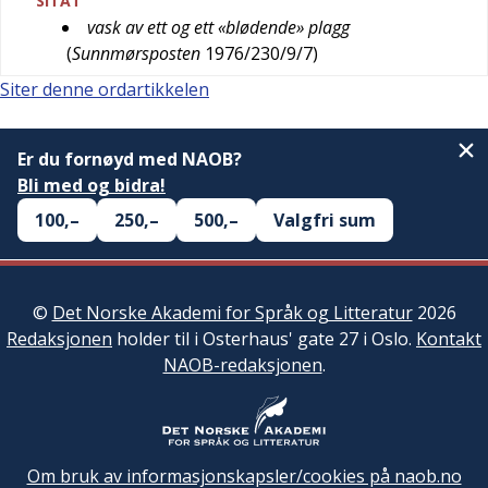
SITAT
vask av ett og ett «blødende» plagg
(
Sunnmørsposten
1976/230/9/7
)
Siter denne ordartikkelen
Er du fornøyd med NAOB?
Bli med og bidra!
100,–
250,–
500,–
Valgfri sum
©
Det Norske Akademi for Språk og Litteratur
2026
Redaksjonen
holder til i Osterhaus' gate 27 i Oslo.
Kontakt
NAOB-redaksjonen
.
Om bruk av informasjonskapsler/cookies på naob.no