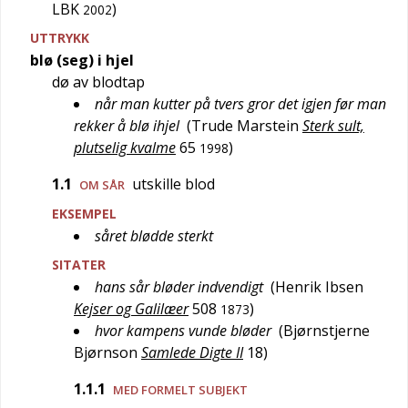
LBK
)
2002
UTTRYKK
blø (seg) i hjel
dø av blodtap
når man kutter på tvers gror det igjen før man
rekker å blø ihjel
(
Trude Marstein
Sterk sult,
plutselig kvalme
65
)
1998
1.1
utskille blod
OM SÅR
EKSEMPEL
såret blødde sterkt
SITATER
hans sår bløder indvendigt
(
Henrik Ibsen
Kejser og Galilæer
508
)
1873
hvor kampens vunde bløder
(
Bjørnstjerne
Bjørnson
Samlede Digte II
18
)
1.1.1
MED FORMELT SUBJEKT