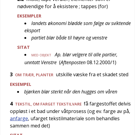
nødvendige for å eksistere
; tappes (for)
EKSEMPLER
landets økonomi blødde som følge av sviktende
eksport
partiet blør både til høyre og venstre
SITAT
Ap. blør velgere til alle partier,
MED OBJEKT
unntatt Venstre
(
Aftenposten
08.12.2000/1
)
3
utskille væske fra et skadet sted
OM TRÆR, PLANTER
EKSEMPEL
bjørken blør sterkt når den hugges om våren
4
få fargestoffet delvis
TEKSTIL
, OM FARGET TEKSTILVARE
oppløst i et bad under våtprosess (og ev. farge av på,
anfarge
, ufarget tekstilmateriale som behandles
sammen med det)