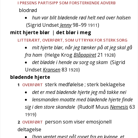
I PRESENS PARTISIPP SOM
FORSTERKENDE
ADVERB
blodrød
hun var blit blødende rød helt ned over halsen
(
Sigrid Undset
Jenny
98–99
)
1911
mitt hjerte blør
|
det blør i meg
LITTERÆRT
,
OVERFØRT
, SOM UTTRYKK FOR STERK SORG
mit hjerte blør, når jeg tænker på at jeg skal gå
fra ham
(
Helge Krog
Blåpapiret
21
)
1928
det blødde i hende av sorg og skam
(
Sigrid
Undset
Kransen
83
)
1920
blødende hjerte
sterk medfølelse
; sterk beklagelse
1
OVERFØRT
det er med blødende hjerte jeg må takke nei
lensmanden maatte med blødende hjerte finde
sig i den store skandale
(
Rudolf Muus
Nemesis
63
)
1919
person som viser emosjonell
2
OVERFØRT
deltagelse
[han ventet mest på] ropet fra en kvinne, et