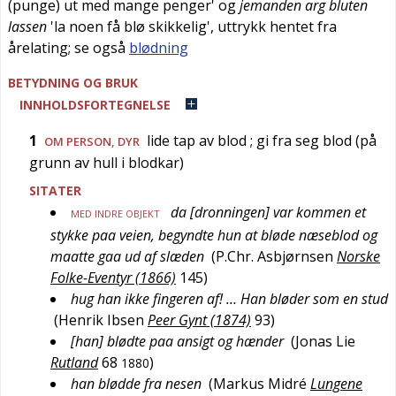
(punge) ut med mange penger
' og
jemanden arg bluten
lassen
'
la noen få blø skikkelig
', uttrykk hentet fra
årelating; se også
blødning
BETYDNING OG BRUK
INNHOLDSFORTEGNELSE
1
lide tap av blod
; gi fra seg blod (på
OM PERSON, DYR
grunn av hull i blodkar)
SITATER
da [dronningen] var kommen et
MED INDRE OBJEKT
stykke paa veien, begyndte hun at bløde næseblod og
maatte gaa ud af slæden
(
P.Chr. Asbjørnsen
Norske
Folke-Eventyr (1866)
145
)
hug han ikke fingeren af! … Han bløder som en stud
(
Henrik Ibsen
Peer Gynt (1874)
93
)
[han] blødte paa ansigt og hænder
(
Jonas Lie
Rutland
68
)
1880
han blødde fra nesen
(
Markus Midré
Lungene