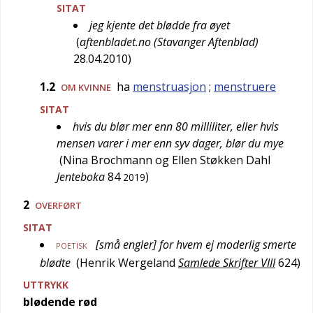
SITAT
jeg kjente det blødde fra øyet
(
aftenbladet.no (Stavanger Aftenblad)
28.04.2010
)
1.2
ha
menstruasjon
;
menstruere
OM KVINNE
SITAT
hvis du blør mer enn 80 milliliter, eller hvis
mensen varer i mer enn syv dager, blør du mye
(
Nina Brochmann og Ellen Støkken Dahl
Jenteboka
84
)
2019
2
OVERFØRT
SITAT
[små engler] for hvem ej moderlig smerte
POETISK
blødte
(
Henrik Wergeland
Samlede Skrifter VIII
624
)
UTTRYKK
blødende rød