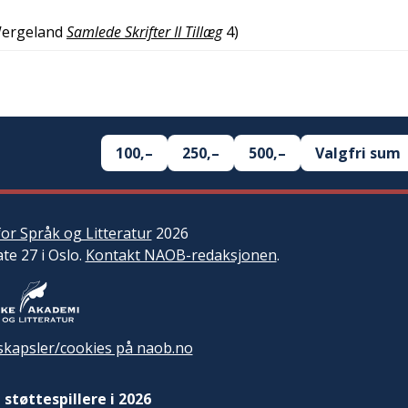
Wergeland
Samlede Skrifter II Tillæg
4
)
100,–
250,–
500,–
Valgfri sum
or Språk og Litteratur
2026
ate 27 i Oslo.
Kontakt NAOB-redaksjonen
.
kapsler/cookies på naob.no
 støttespillere i 2026