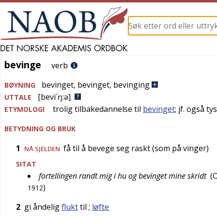
bevinge
bevinge
verb
bevinget
,
bevinget
,
bevinging
BØYNING
[bevi´ŋ:ə]
UTTALE
trolig tilbakedannelse til
bevinget
; jf. også
ty
ETYMOLOGI
BETYDNING OG BRUK
1
få til å bevege seg raskt (som på vinger)
NÅ SJELDEN
SITAT
fortellingen randt mig i hu og bevinget mine skridt
(
O
)
1912
2
gi åndelig
flukt
til
;
løfte