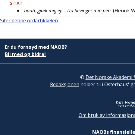
SITAT
haab, gjæk mig ej! – Du bevinger min pen
(
Henrik 
Siter denne ordartikkelen
Er du fornøyd med NAOB?
Bli med og bidra!
©
Det Norske Akademi f
Redaksjonen
holder til i Osterhaus' g
Om bruk av informasjons
NAOBs finansielle