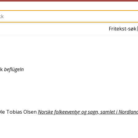
Fritekst-søk
sk
beflügeln
le Tobias Olsen
Norske folkeeventyr og sagn, samlet i Nordlan