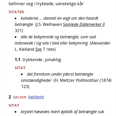
befinner seg i trykkede, vanskelige kår
SITATER
kvinderne … dannet en vagt om den haardt
betrængte
(
J.S. Welhaven
Samlede Digterverker II
321
)
alle de bekymrede og betrængte, som sad
indsneede i sig selv i tvivl eller bekymring
(
Alexander
L. Kielland
Sne
7
)
1886
1.1
trykkende
; pinaktig
SITAT
det fremkom under yderst betrængte
omstændigheder
(
H. Meltzer
Politinotitser (1874)
123
)
2
beklemt
SJELDEN
SITAT
brystet hævedes hvert øjeblik af betrængte suk