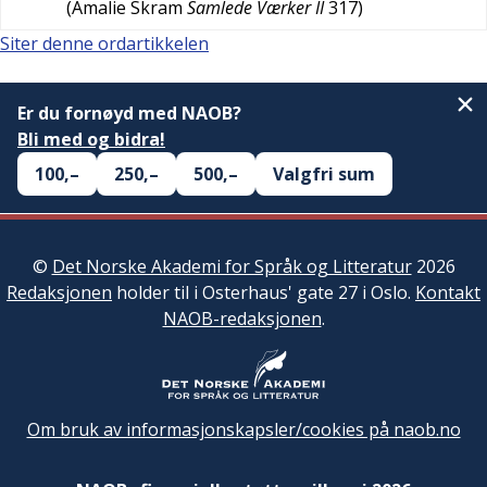
(
Amalie Skram
Samlede Værker II
317
)
Siter denne ordartikkelen
Er du fornøyd med NAOB?
Bli med og bidra!
100,–
250,–
500,–
Valgfri sum
©
Det Norske Akademi for Språk og Litteratur
2026
Redaksjonen
holder til i Osterhaus' gate 27 i Oslo.
Kontakt
NAOB-redaksjonen
.
Om bruk av informasjonskapsler/cookies på naob.no