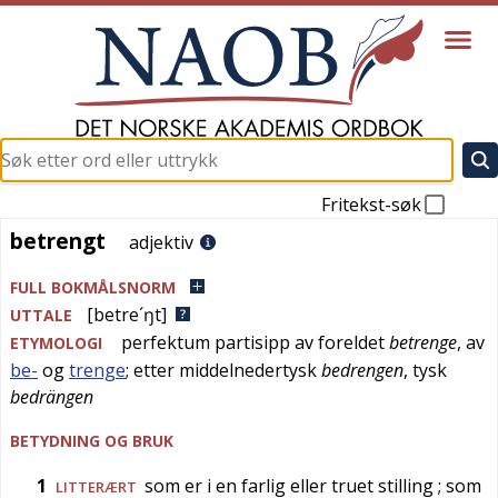
Fritekst-søk
betrengt
betrengt
adjektiv
FULL BOKMÅLSNORM
[betre´ŋt]
UTTALE
perfektum partisipp av
foreldet
betrenge
, av
ETYMOLOGI
be-
og
trenge
; etter
middelnedertysk
bedrengen
,
tysk
bedrängen
BETYDNING OG BRUK
1
som er i en farlig eller truet stilling
; som
LITTERÆRT