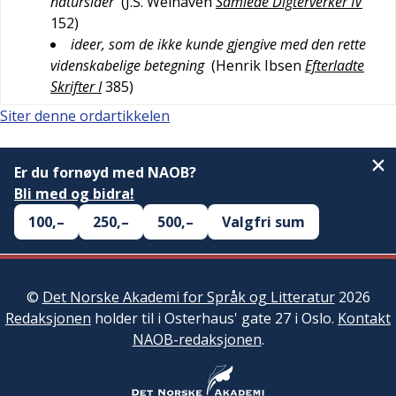
natursider
(
J.S. Welhaven
Samlede Digterverker IV
152
)
ideer, som de ikke kunde gjengive med den rette
videnskabelige betegning
(
Henrik Ibsen
Efterladte
Skrifter I
385
)
Siter denne ordartikkelen
Er du fornøyd med NAOB?
Bli med og bidra!
100,–
250,–
500,–
Valgfri sum
©
Det Norske Akademi for Språk og Litteratur
2026
Redaksjonen
holder til i Osterhaus' gate 27 i Oslo.
Kontakt
NAOB-redaksjonen
.