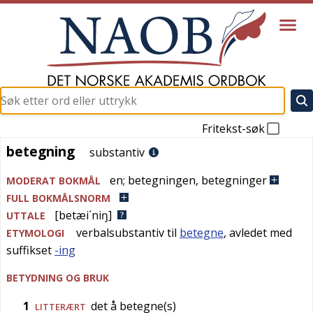
Fritekst-søk
betegning
betegning
substantiv
en
;
betegningen
,
betegninger
MODERAT BOKMÅL
FULL BOKMÅLSNORM
[betæi´niŋ]
UTTALE
verbalsubstantiv til
betegne
, avledet med
ETYMOLOGI
suffikset
-ing
BETYDNING OG BRUK
1
det å betegne(s)
LITTERÆRT