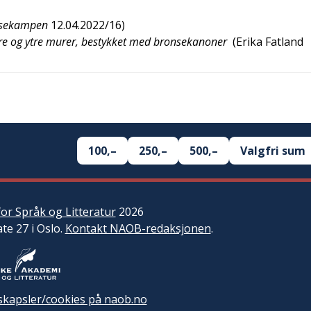
ssekampen
12.04.2022/16
)
ndre og ytre murer, bestykket med bronsekanoner
(
Erika Fatland
100,–
250,–
500,–
Valgfri sum
or Språk og Litteratur
2026
ate 27 i Oslo.
Kontakt NAOB-redaksjonen
.
kapsler/cookies på naob.no