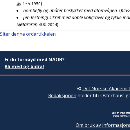
øy
135
)
1950
bombefly og ubåter bestykket med atomvåpen
(
Kla
[en festning] sikret med doble vollgraver og tykke i
Sjøfareren
400
)
2024
Siter denne ordartikkelen
Er du fornøyd med NAOB?
Bli med og bidra!
©
Det Norske Akademi f
Redaksjonen
holder til i Osterhaus' g
Om bruk av informasjons