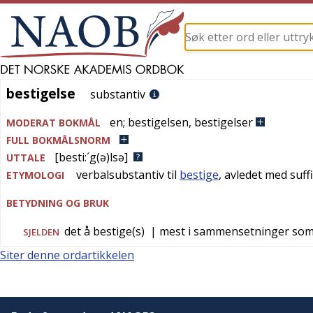
bestigelse
bestigelse
substantiv
en
;
bestigelsen
,
bestigelser
MODERAT BOKMÅL
FULL BOKMÅLSNORM
[besti:´g(ə)lsə]
UTTALE
verbalsubstantiv til
bestige
, avledet med suff
ETYMOLOGI
BETYDNING OG BRUK
det å bestige(s)
| mest i sammensetninger so
SJELDEN
Siter denne ordartikkelen