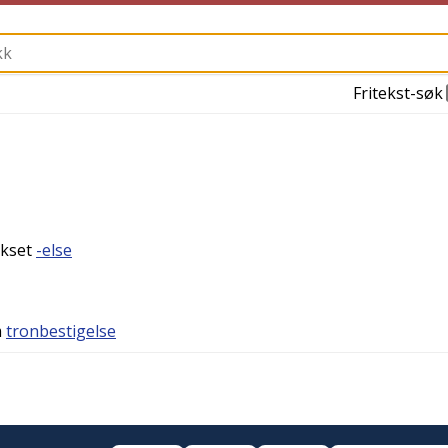
Fritekst-søk
ikset
-else
m
tronbestigelse