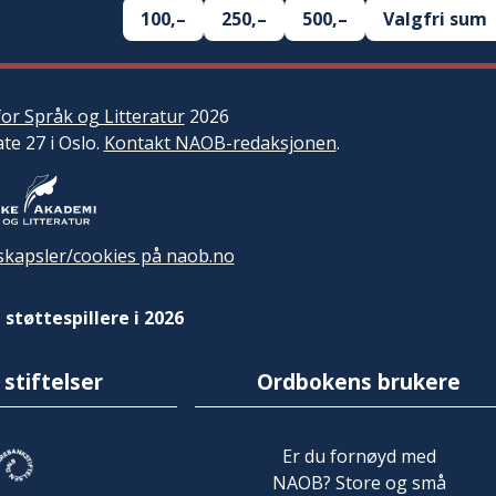
100,–
250,–
500,–
Valgfri sum
or Språk og Litteratur
2026
ate 27 i Oslo.
Kontakt NAOB-redaksjonen
.
kapsler/cookies på naob.no
 støttespillere i 2026
 stiftelser
Ordbokens brukere
Er du fornøyd med
NAOB? Store og små