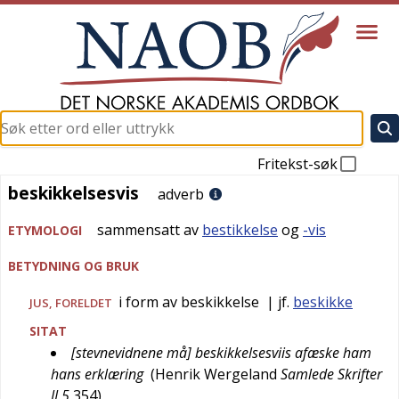
Fritekst-søk
beskikkelsesvis
beskikkelsesvis
adverb
sammensatt av
bestikkelse
og
-vis
ETYMOLOGI
BETYDNING OG BRUK
i form av beskikkelse
| jf.
beskikke
JUS
,
FORELDET
SITAT
[stevnevidnene må] beskikkelsesviis afæske ham
hans erklæring
(
Henrik Wergeland
Samlede Skrifter
II,5
354
)