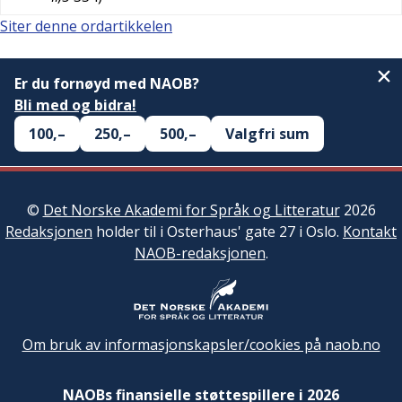
Siter denne ordartikkelen
Er du fornøyd med NAOB?
Bli med og bidra!
100,–
250,–
500,–
Valgfri sum
©
Det Norske Akademi for Språk og Litteratur
2026
Redaksjonen
holder til i Osterhaus' gate 27 i Oslo.
Kontakt
NAOB-redaksjonen
.
Om bruk av informasjonskapsler/cookies på naob.no
NAOBs finansielle støttespillere i 2026