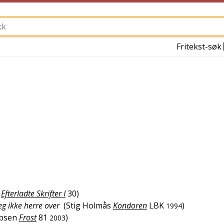
Fritekst-søk
Efterladte Skrifter I
30
)
g ikke herre over
(
Stig Holmås
Kondoren
LBK
)
1994
obsen
Frost
81
)
2003