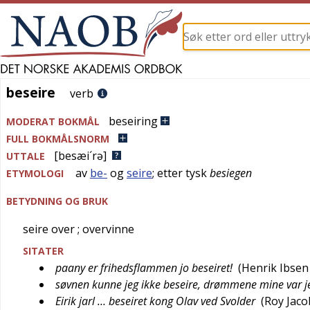
beseire
beseire
verb
beseiring
MODERAT BOKMÅL
FULL BOKMÅLSNORM
[besæi´rə]
UTTALE
av
be-
og
seire
; etter
tysk
besiegen
ETYMOLOGI
BETYDNING OG BRUK
seire over
; overvinne
SITATER
paany er frihedsflammen jo beseiret!
(
Henrik Ibsen
søvnen kunne jeg ikke beseire, drømmene mine var je
Eirik jarl … beseiret kong Olav ved Svolder
(
Roy Jac