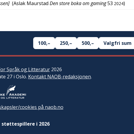
ssen]
(
Aslak Maurstad
Den store boka om gaming
53
)
2024
100,–
250,–
500,–
Valgfri sum
or Språk og Litteratur
2026
ate 27 i Oslo.
Kontakt NAOB-redaksjonen
.
kapsler/cookies på naob.no
 støttespillere i 2026