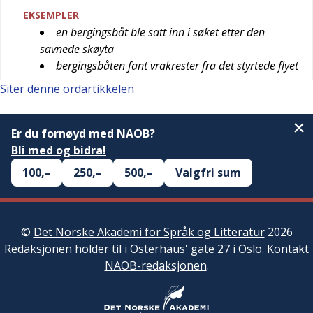
EKSEMPLER
en bergingsbåt ble satt inn i søket etter den
savnede skøyta
bergingsbåten fant vrakrester fra det styrtede flyet
Siter denne ordartikkelen
Er du fornøyd med NAOB?
Bli med og bidra!
100,–
250,–
500,–
Valgfri sum
©
Det Norske Akademi for Språk og Litteratur
2026
Redaksjonen
holder til i Osterhaus' gate 27 i Oslo.
Kontakt
NAOB-redaksjonen
.