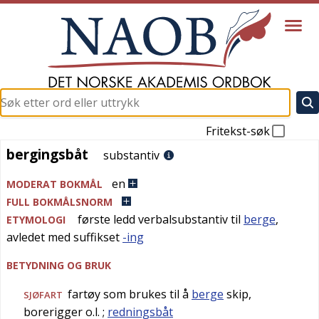
Fritekst-søk
bergingsbåt
bergingsbåt
substantiv
en
MODERAT BOKMÅL
FULL BOKMÅLSNORM
første ledd verbalsubstantiv til
berge
,
ETYMOLOGI
avledet med suffikset
-ing
BETYDNING OG BRUK
fartøy som brukes til å
berge
skip,
SJØFART
borerigger o.l.
;
redningsbåt